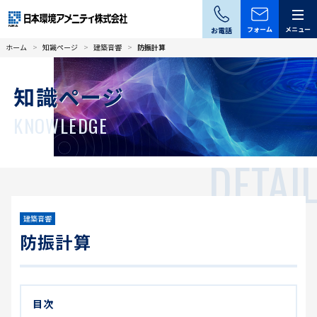
お電話
フォーム
メニュー
ホーム
知識ページ
建築音響
防振計算
知識ページ
KNOWLEDGE
DETAI
建築音響
防振計算
目次