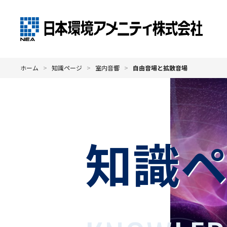
ホーム
知識ページ
室内音響
自由音場と拡散音場
知識