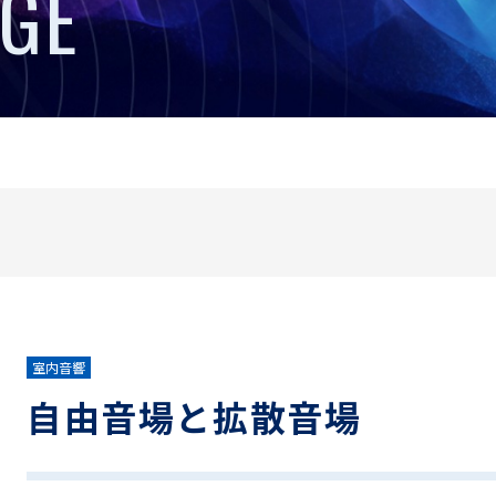
GE
室内音響
自由音場と拡散音場