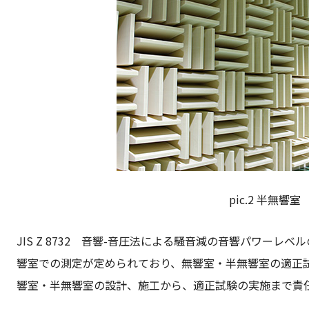
pic.2 半無響室
JIS Z 8732 音響
-
音圧法による騒音減の音響パワーレベル
響室での測定が定められており、無響室・半無響室の適正
響室・半無響室の設計、施工から、適正試験の実施まで責