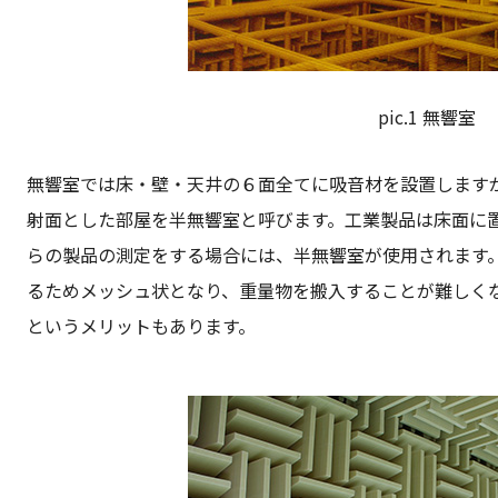
pic.1 無響室
無響室では床・壁・天井の６面全てに吸音材を設置します
射面とした部屋を半無響室と呼びます。工業製品は床面に
らの製品の測定をする場合には、半無響室が使用されます
るためメッシュ状となり、重量物を搬入することが難しく
というメリットもあります。