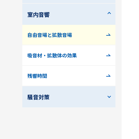
室内音響
自由音場と拡散音場
吸音材・拡散体の効果
残響時間
騒音対策